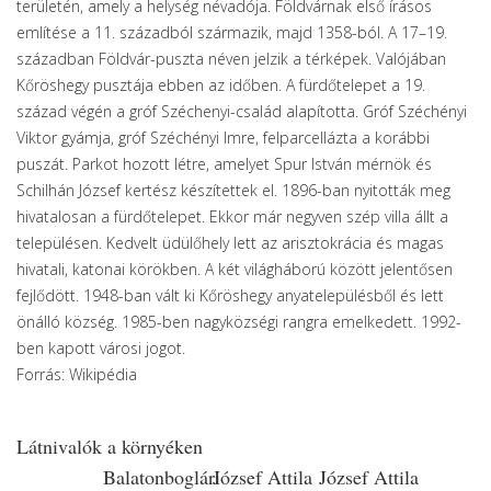
területén, amely a helység névadója. Földvárnak első írásos
említése a 11. századból származik, majd 1358-ból. A 17–19.
században Földvár-puszta néven jelzik a térképek. Valójában
Kőröshegy pusztája ebben az időben. A fürdőtelepet a 19.
század végén a gróf Széchenyi-család alapította. Gróf Széchényi
Viktor gyámja, gróf Széchényi Imre, felparcellázta a korábbi
puszát. Parkot hozott létre, amelyet Spur István mérnök és
Schilhán József kertész készítettek el. 1896-ban nyitották meg
hivatalosan a fürdőtelepet. Ekkor már negyven szép villa állt a
településen. Kedvelt üdülőhely lett az arisztokrácia és magas
hivatali, katonai körökben. A két világháború között jelentősen
fejlődött. 1948-ban vált ki Kőröshegy anyatelepülésből és lett
önálló község. 1985-ben nagyközségi rangra emelkedett. 1992-
ben kapott városi jogot.
Forrás: Wikipédia
Látnivalók a környéken
Balatonboglári
József Attila
József Attila