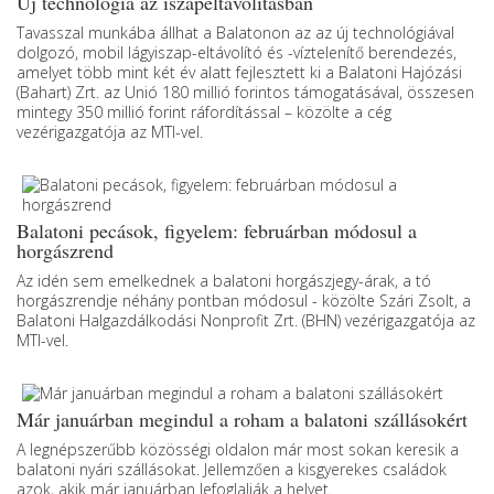
Új technológia az iszapeltávolításban
Tavasszal munkába állhat a Balatonon az az új technológiával
dolgozó, mobil lágyiszap-eltávolító és -víztelenítő berendezés,
amelyet több mint két év alatt fejlesztett ki a Balatoni Hajózási
(Bahart) Zrt. az Unió 180 millió forintos támogatásával, összesen
mintegy 350 millió forint ráfordítással – közölte a cég
vezérigazgatója az MTI-vel.
Balatoni pecások, figyelem: februárban módosul a
horgászrend
Az idén sem emelkednek a balatoni horgászjegy-árak, a tó
horgászrendje néhány pontban módosul - közölte Szári Zsolt, a
Balatoni Halgazdálkodási Nonprofit Zrt. (BHN) vezérigazgatója az
MTI-vel.
Már januárban megindul a roham a balatoni szállásokért
A legnépszerűbb közösségi oldalon már most sokan keresik a
balatoni nyári szállásokat. Jellemzően a kisgyerekes családok
azok, akik már januárban lefoglalják a helyet.