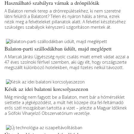
Használható szabályra várnak a drónpilóták
A Balaton remek terep a drónrepülésekhez, ki nem szeretné
látni felülről a Balatont? Télen és nyáron hálás a téma, ezrek
nézik meg a felvételeket pillanatok alatt. A felvétel készítéséhez
szükséges szabályok kényszerű szigorításon mentek át.
Balaton-parti szállodákban üdült, majd meglépett
A Marcali Járási Ügyészség nyolc csalás miatt emelt vádat azzal a
47 éves szolnoki férfivel szemben, aki úgy élt, hogy országszerte
megszállt különböző hotelekben, majd fizetés nélkül távozott.
Késik az idei balatoni korcsolyaszezon
Még mindig nem fagyott be a Balaton, mert bár a hőmérséklet
siettette a jégképződést, a múlt hét közepe óta fel-feltámadó
erős szél mozgásban tartotta a vizet – jelezte a Magyar Időknek
a Siófoki Viharjelző Obszervatórium vezetője.