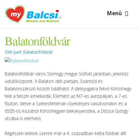
Menü
Balatonföldvár
Déli part Balatonföldvár
Balatonföldvár város Somogy megye Siófoki járásban, jelentős
üdülőközpont. A Balaton déli partján, Szántód és
Balatonszárszó között található. A délnyugatra fekvő Kőröshegy
felé a felszín emelkedik. Elérhető az M7-es autópályán, a 7-es
főúton, illetve a Székesfehérvár–Gyékényes-vasútvonalon és a
6505-ös közútról Kőröshegyen bekanyarodva, a Dózsa György
utcába is elérhető.
Régészeti leletek szerint már a 4. században kelta földvár állt