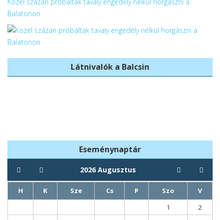
Közel százan próbáltak tavaly engedély nélkül horgászni a
Balatonon
Látnivalók a Balcsin
Balatonboglári
Rákóczi-fa
templomok
Eseménynaptár
2026
Augusztus
H
K
Sze
Cs
P
Szo
V
1
2