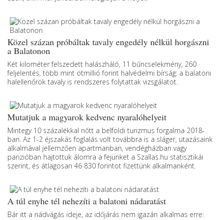
Közel százan próbáltak tavaly engedély nélkül horgászni
a Balatonon
Két kilométer felszedett halászháló, 11 bűncselekmény, 260
feljelentés, több mint ötmillió forint halvédelmi bírság: a balatoni
halellenőrök tavaly is rendszeres folytattak vizsgálatot.
Mutatjuk a magyarok kedvenc nyaralóhelyeit
Mintegy 10 százalékkal nőtt a belföldi turizmus forgalma 2018-
ban. Az 1-2 éjszakás foglalás volt továbbra is a sláger, utazásaink
alkalmával jellemzően apartmanban, vendégházban vagy
panzióban hajtottuk álomra a fejünket a Szallas.hu statisztikái
szerint, és átlagosan 46 830 forintot fizettünk alkalmanként.
A túl enyhe tél nehezíti a balatoni nádaratást
Bár itt a nádvágás ideje, az időjárás nem igazán alkalmas erre: