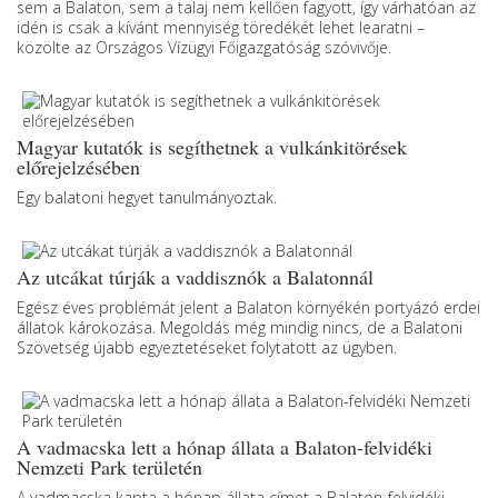
sem a Balaton, sem a talaj nem kellően fagyott, így várhatóan az
idén is csak a kívánt mennyiség töredékét lehet learatni –
közölte az Országos Vízügyi Főigazgatóság szóvivője.
Magyar kutatók is segíthetnek a vulkánkitörések
előrejelzésében
Egy balatoni hegyet tanulmányoztak.
Az utcákat túrják a vaddisznók a Balatonnál
Egész éves problémát jelent a Balaton környékén portyázó erdei
állatok károkozása. Megoldás még mindig nincs, de a Balatoni
Szövetség újabb egyeztetéseket folytatott az ügyben.
A vadmacska lett a hónap állata a Balaton-felvidéki
Nemzeti Park területén
A vadmacska kapta a hónap állata címet a Balaton-felvidéki